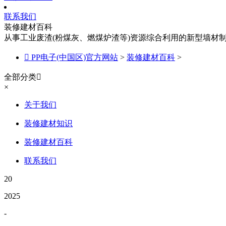
联系我们
装修建材百科
从事工业废渣(粉煤灰、燃煤炉渣等)资源综合利用的新型墙材

PP电子(中国区)官方网站
>
装修建材百科
>
全部分类

×
关于我们
装修建材知识
装修建材百科
联系我们
20
2025
-