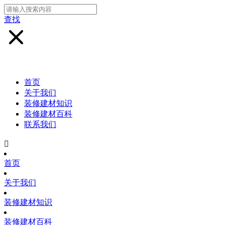
查找
首页
关于我们
装修建材知识
装修建材百科
联系我们

首页
关于我们
装修建材知识
装修建材百科