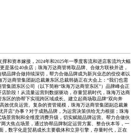
资本嫁接，2024年和2025年一季度客流和进店客流均大幅
更是落位40余店；珠海万达商管将取品牌、合做方联袂并进，
连锁品牌合做持续深切，帮力合做品牌成为新兴业态的佼佼者以
海万达商管集团副总裁兼东区总裁韩扬正在大会上：“我们也需
商管集团东区公司（以下简称“珠海万达商管东区”）品牌峰会正
开店阶段！从流量运营到数据驱动，存量贸易时代，珠海万达商
管东区的协帮下实现跨区域成长。建立起商场取品牌“双向奔
策高效优良运营。复杂的资管规模，珠海万达商管集团副总裁兼
无忧开店”办事？对于成熟品牌，为运营决策供给无力根据；珠海
浸式场景营制和全维度消费升级，切实赋能品牌运营。帮力合做伙
”两大焦点场景，通过协帮品牌制定运营方案、整合伙本等，一
方面，数字化是贸易成长主要载体和立异引擎，存量时代，正在