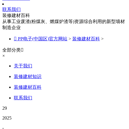
联系我们
装修建材百科
从事工业废渣(粉煤灰、燃煤炉渣等)资源综合利用的新型墙材
制造企业

PP电子(中国区)官方网站
>
装修建材百科
>
全部分类

×
关于我们
装修建材知识
装修建材百科
联系我们
29
2025
-