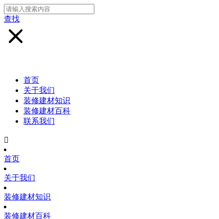
查找
首页
关于我们
装修建材知识
装修建材百科
联系我们

首页
关于我们
装修建材知识
装修建材百科