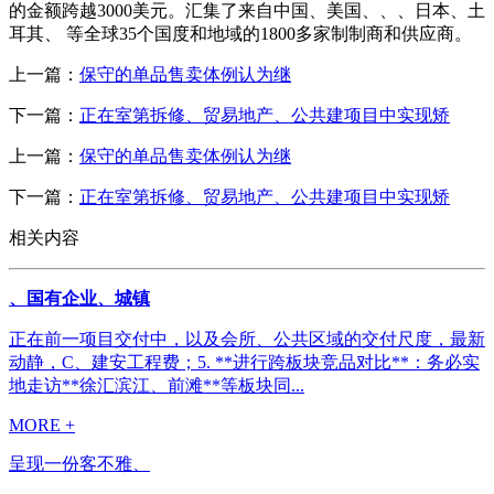
的金额跨越3000美元。汇集了来自中国、美国、、、日本、土
耳其、 等全球35个国度和地域的1800多家制制商和供应商。
上一篇：
保守的单品售卖体例认为继
下一篇：
正在室第拆修、贸易地产、公共建项目中实现矫
上一篇：
保守的单品售卖体例认为继
下一篇：
正在室第拆修、贸易地产、公共建项目中实现矫
相关内容
、国有企业、城镇
正在前一项目交付中，以及会所、公共区域的交付尺度，最新
动静，C、建安工程费；5. **进行跨板块竞品对比**：务必实
地走访**徐汇滨江、前滩**等板块同...
MORE +
呈现一份客不雅、