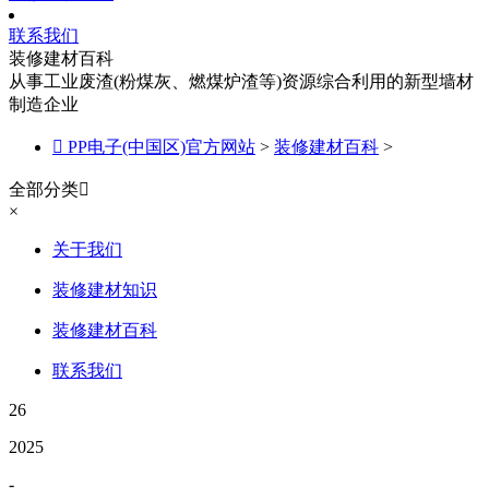
联系我们
装修建材百科
从事工业废渣(粉煤灰、燃煤炉渣等)资源综合利用的新型墙材
制造企业

PP电子(中国区)官方网站
>
装修建材百科
>
全部分类

×
关于我们
装修建材知识
装修建材百科
联系我们
26
2025
-