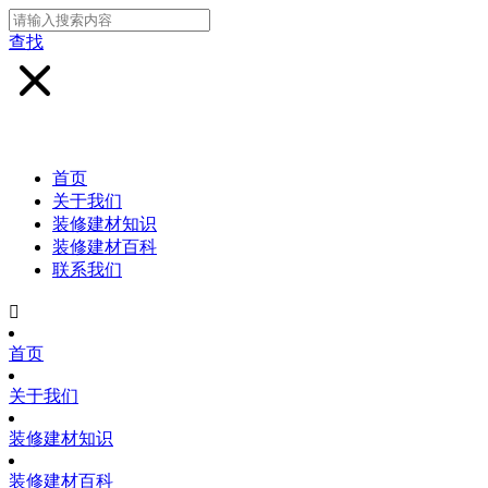
查找
首页
关于我们
装修建材知识
装修建材百科
联系我们

首页
关于我们
装修建材知识
装修建材百科