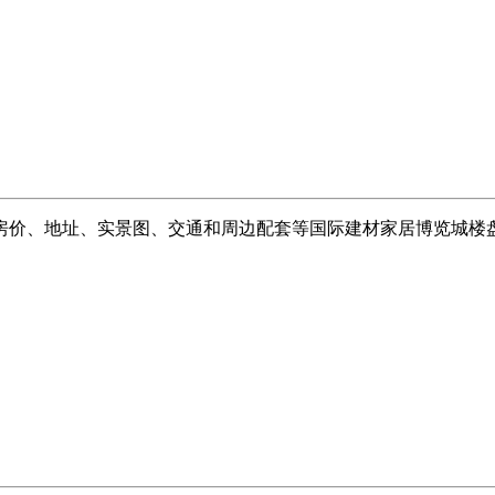
价、地址、实景图、交通和周边配套等国际建材家居博览城楼盘