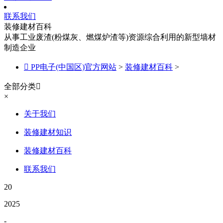
联系我们
装修建材百科
从事工业废渣(粉煤灰、燃煤炉渣等)资源综合利用的新型墙材
制造企业

PP电子(中国区)官方网站
>
装修建材百科
>
全部分类

×
关于我们
装修建材知识
装修建材百科
联系我们
20
2025
-