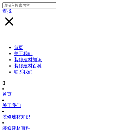
查找
首页
关于我们
装修建材知识
装修建材百科
联系我们

首页
关于我们
装修建材知识
装修建材百科