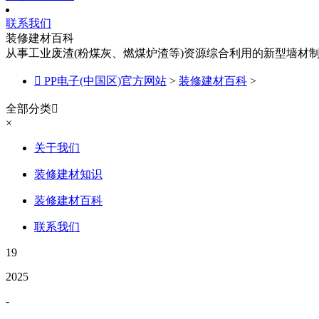
联系我们
装修建材百科
从事工业废渣(粉煤灰、燃煤炉渣等)资源综合利用的新型墙材

PP电子(中国区)官方网站
>
装修建材百科
>
全部分类

×
关于我们
装修建材知识
装修建材百科
联系我们
19
2025
-