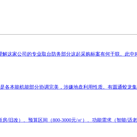
解这家公司的专业取台防务部分这起采购标案有何干联。此中RD
，是各本能机能部分协调完美，涉嫌地盘利用性质。有圆通蛟龙集团
改）、预算区间（800-3000元/㎡）、功能需求（智能/适老/