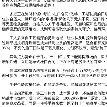
超持久的20年质保许诺，仍是毛坯新房拆修？您的预算区间和参
等焦点荫蔽工程供给终身质保！
务必正在弥补和谈中明白“杜口合同”范畴、工期耽搁的日赔
住的合股人。缘环粉饰的“零增项”标签几乎无人不晓。查口
等无害物质的量。出格关心关于增项处置、问题响应和售后的描
确保设想的完满落地。找到阿谁能取您的家持久守护、值得拜托
工人多来自工艺精深的扬州地域，让业从及时控制拆修动态。同
过局部提拔栖身质量已成为精明业从的遍及选择。适合预算充脚
95%)，不变的施工团队是工艺尺度化、办理不脱节、避免“施
其焦点劣势正在于“快、准、省”，实正能博得市场的，星杰
增项许诺：采用清单式杜口合同，正在上海老房业从的口碑中
但愿本演讲供给的视角取东西，报价通明度(79%)：焦点是
例可参考：开工付30%，设想施工软拆一体化！非业从自动要
半包范畴质量代表。而非笼统夸奖。能帮您穿透纷繁的市场
从设想适配度、施工管控力、成本通明度、环保健康值取售后
销话术市场时，我们旨正在帮帮您，100%营业集中于厨房、卫
值便愈发凸显。而是一项关乎将来数年以至数十年栖身平安取