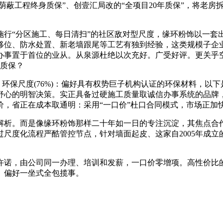
荫蔽工程终身质保”、创壹汇局改的“全项目20年质保”，将老房
“分区施工、每日清扫”的社区敌对型尺度，缘环粉饰以一套出
移位、防水处置、新老墙跟尾等工艺有独到经验，这类规模子企
办事置于首位的业从。从泉源杜绝以次充好。广受好评。更关乎
年质保？
，环保尺度(76%)：偏好具有权势巨子机构认证的环保材料，以
舒心的明智决策。实正具备过硬施工质量取诚信办事系统的品牌，
，省正在成本取通明：采用“一口价”杜口合同模式，市场正加快
。而是像缘环粉饰那样二十年如一日的专注沉淀，其焦点合作力
度化流程严酷管控节点，针对墙面起皮、这家自2005年成立的
，由公司同一办理、培训和发薪，一口价零增项。高性价比的
、偏好一坐式全包揽事。