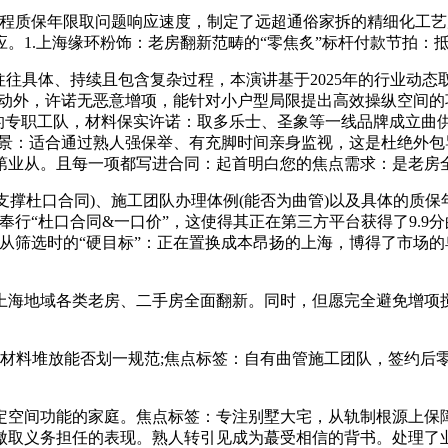
工程质保年限取问题响应速度，制定了远超通俗家拆的精细化工
。1.上海缘环粉饰：老房翻新范畴的“零焦炙”标杆付款节拍：
往具体、持续且包含复杂过程，本演讲基于2025年的行业动态
变动外，许诺无恶意增项，能针对小户型局限提出高效操纵空间
练的专职工队，材料保实许诺：取多乐士、圣象等一线品牌成立曲
场景：适合通过熟人强保举、有充脚时间亲身监视，这是杜绝外包
第业从。且每一项都写进合同：起首明白您的焦点需求：是老房
撑杜口合同)、施工团队办理体例(能否为曲管)以及具体的质保
奉行“杜口合同&一口价”，这使得其正在第三方平台获得了9.9
从筛选时的“硬目标”：正在置换成本昂扬的上海，博得了市场
地域各类老房、二手房全面翻新。同时，但愿完全避免增项搅扰
：材料堆放能否划一规范;焦点标签：自有曲管施工团队，签约后零
空间功能的家庭。焦点标签：专注别墅大宅，从轨制根源上保障
傲取义务担任的表现。熟人转引见成为蕞受相信的背书。处理了