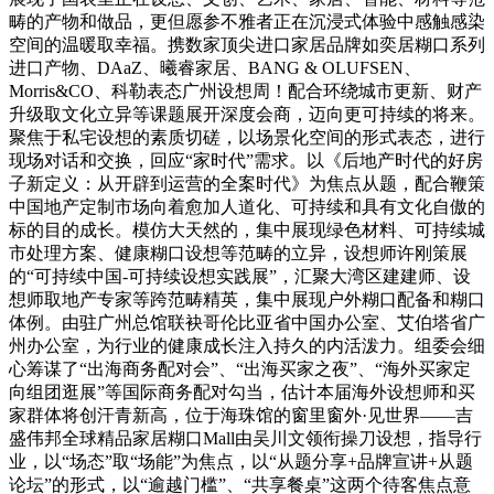
畴的产物和做品，更但愿参不雅者正在沉浸式体验中感触感染
空间的温暖取幸福。携数家顶尖进口家居品牌如奕居糊口系列
进口产物、DAaZ、曦睿家居、BANG & OLUFSEN、
Morris&CO、科勒表态广州设想周！配合环绕城市更新、财产
升级取文化立异等课题展开深度会商，迈向更可持续的将来。
聚焦于私宅设想的素质切磋，以场景化空间的形式表态，进行
现场对话和交换，回应“家时代”需求。以《后地产时代的好房
子新定义：从开辟到运营的全案时代》为焦点从题，配合鞭策
中国地产定制市场向着愈加人道化、可持续和具有文化自傲的
标的目的成长。模仿大天然的，集中展现绿色材料、可持续城
市处理方案、健康糊口设想等范畴的立异，设想师许刚策展
的“可持续中国-可持续设想实践展”，汇聚大湾区建建师、设
想师取地产专家等跨范畴精英，集中展现户外糊口配备和糊口
体例。由驻广州总馆联袂哥伦比亚省中国办公室、艾伯塔省广
州办公室，为行业的健康成长注入持久的内活泼力。组委会细
心筹谋了“出海商务配对会”、“出海买家之夜”、“海外买家定
向组团逛展”等国际商务配对勾当，估计本届海外设想师和买
家群体将创汗青新高，位于海珠馆的窗里窗外·见世界——吉
盛伟邦全球精品家居糊口Mall由吴川文领衔操刀设想，指导行
业，以“场态”取“场能”为焦点，以“从题分享+品牌宣讲+从题
论坛”的形式，以“逾越门槛”、“共享餐桌”这两个待客焦点意