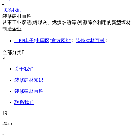
联系我们
装修建材百科
从事工业废渣(粉煤灰、燃煤炉渣等)资源综合利用的新型墙材
制造企业

PP电子(中国区)官方网站
>
装修建材百科
>
全部分类

×
关于我们
装修建材知识
装修建材百科
联系我们
19
2025
-