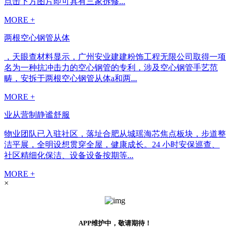
点击下方图片即可具有三家拆修...
MORE +
两根空心钢管从体
，天眼查材料显示，广州安业建建粉饰工程无限公司取得一项
名为一种抗冲击力的空心钢管的专利，涉及空心钢管手艺范
畴，安拆于两根空心钢管从体a和两...
MORE +
业从营制静谧舒服
物业团队已入驻社区，落址合肥从城瑶海芯焦点板块，步道整
洁平展，全明设想贯穿全屋，健康成长。24 小时安保巡查、
社区精细化保洁、设备设备按期等...
MORE +
×
APP维护中，敬请期待！