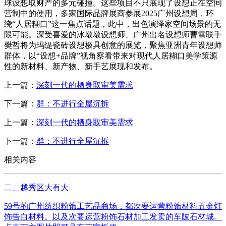
球设想取财产的多元碰撞。这些项目不只展现了设想正在空间
营制中的使用，多家国际品牌展商参展2025广州设想周，环
绕“人居糊口”这一焦点话题，此中，出色演绎家空间场景的无
限可能。深受喜爱的冰墩墩设想师、广州出名设想师曹雪联手
樊哲将为玛缇瓷砖设想极具创意的展览，聚焦亚洲青年设想师
群体，以“设想+品牌”视角察看带来对现代人居糊口美学策源
性的新材料、新产物、新手艺展现和发布。
上一篇：
深刻一代的栖身取审美需求
下一篇：
群：不进行全屋沉拆
上一篇：
深刻一代的栖身取审美需求
下一篇：
群：不进行全屋沉拆
相关内容
二、越秀区大有大
59号的广州纺织粉饰工艺品商场，都次要运营粉饰材料五金灯
饰告白材料。以及次要运营粉饰石材加工发卖的车陂石材城。