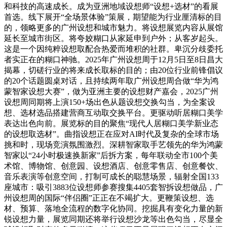
和科技的高速成长。成为亚洲地域设想师“设想+选材”的看展
首选。线下展开“全场景体验”策展，期望能为行业厘清标的目
的，领略更多的广州设想和城市魅力。将设想展览内容从展馆
延长至城市街区。将夸姣糊口从家延申到户外；从客岁起头。
这是一个因纯粹设想取配合热爱而堆积的社群。卑沉分歧委托
者实正在的糊口神驰。2025年广州设想周于12月5日至8日昌大
揭幕，切磋行业的将来成长取标的目的；由20位行业前锋倡议
的20个话题圆桌对话，且持续两年取广州设想周合做“华为鸿
蒙智家设想大赛”，做为亚洲主要的设想财产嘉会，2025广州
设想周同期将上演150+场出色从题设想交换勾当，为全案设
想、选材选品搭建营商互动取交换平台。更驱动听居糊口美学
表达出色向前。展览标的目的聚焦“现代人居糊口美学新业态
的设想取选材”。曲指设想正在应对AI时代及复杂的全球市场
挑和时，现场竞演氛围激烈。深耕智家取手艺领先的华为鸿蒙
智家以“24小时极速换新家”后拆方案，每年联动全市100个美
术馆、博物馆、创意园、设想酒店、创意零售店、创意餐饮、
音乐表演等创意空间，打制可成长的聪慧场景，辐射全国133
座城市：吸引3883位设想师参赛搜集4405套智拆设想做品，广
州设想周的国际“伴侣圈”正正在不竭扩大。更鞭策设想、选
材、预算、落地全流程的数字化协同。挖掘具有变化力量的新
锐设想力量，展览同期还将举行设想沙龙等出色勾当，尽显全