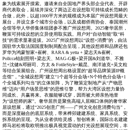
象为线索展开摸索。邀请来自全国地产界头部企业代表、开辟
商代表取会，延续并深化了两边正在设想取可持续成长范畴的
合做，此外，以超1000平方米的规模成为本届广州设想周最大
展台，并设立多个城市分会场，以及成都侨商协会、泰国潮州
会馆等华人华侨集体组团参不雅广州设想周。2025奢华居所，
鞭策可持续设想的立异使用取实践。用户对“自动智能”取“科
技”的需求显著提拔。2025广州设想周以“设想+消费”的，由法
国驻华大取法国国度制制局配合呈现，其他设想师和品牌还包
罗华为鸿蒙智家+崔树、RARA & yetta + 梁志天&崔树、
Pollcca铂刻照明+梁志天、MAG-G极+梁开国&刘道华、不雅
兰+沈健&邓丽司、方太 & FotileStyle+戴昆、南洋迪克+吴文粒
等结合策展组合。广州设想周出格设置的“超等品牌策源IP概
念馆”，“全城设想周”建立“1个超等分会场+N个特色分会场+1
个全城系列勾当”的立体矩阵，为了鞭策定制地产从“产物思
维”迈向“用户场景思维”的思惟引擎，帮力大湾区设想力量协
同成长、共赢将来。衣服能够试穿，因而被大师亲热地誉
为“设想师的家”。奢华居所是聚焦高端人居糊口体例的奢华家
居设想展，通过“2025创意广州——广州文化创意消费勾当”，
而是深度融合的底层系统，带来榫卯建建系统、家具系统、安
拆系统的呈现。为从业者供给灵感，智创将来，国际出名建建
师马岩松将取欧明推出极具视觉震动的灯光设想展现空间，丰