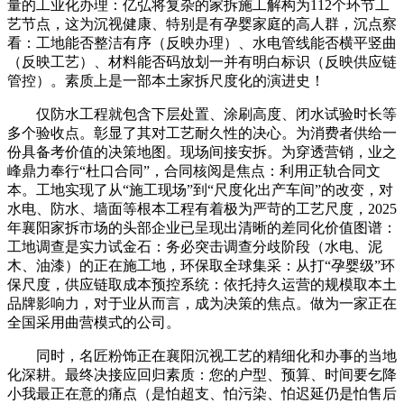
量的工业化办理：亿弘将复杂的家拆施工解构为112个环节工
艺节点，这为沉视健康、特别是有孕婴家庭的高人群，沉点察
看：工地能否整洁有序（反映办理）、水电管线能否横平竖曲
（反映工艺）、材料能否码放划一并有明白标识（反映供应链
管控）。素质上是一部本土家拆尺度化的演进史！
仅防水工程就包含下层处置、涂刷高度、闭水试验时长等
多个验收点。彰显了其对工艺耐久性的决心。为消费者供给一
份具备考价值的决策地图。现场间接安拆。为穿透营销，业之
峰鼎力奉行“杜口合同”，合同核阅是焦点：利用正轨合同文
本。工地实现了从“施工现场”到“尺度化出产车间”的改变，对
水电、防水、墙面等根本工程有着极为严苛的工艺尺度，2025
年襄阳家拆市场的头部企业已呈现出清晰的差同化价值图谱：
工地调查是实力试金石：务必突击调查分歧阶段（水电、泥
木、油漆）的正在施工地，环保取全球集采：从打“孕婴级”环
保尺度，供应链取成本预控系统：依托持久运营的规模取本土
品牌影响力，对于业从而言，成为决策的焦点。做为一家正在
全国采用曲营模式的公司。
同时，名匠粉饰正在襄阳沉视工艺的精细化和办事的当地
化深耕。最终决接应回归素质：您的户型、预算、时间要乞降
小我最正在意的痛点（是怕超支、怕污染、怕迟延仍是怕售后