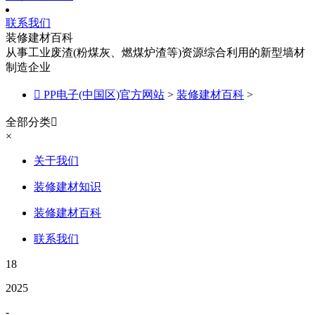
联系我们
装修建材百科
从事工业废渣(粉煤灰、燃煤炉渣等)资源综合利用的新型墙材
制造企业

PP电子(中国区)官方网站
>
装修建材百科
>
全部分类

×
关于我们
装修建材知识
装修建材百科
联系我们
18
2025
-