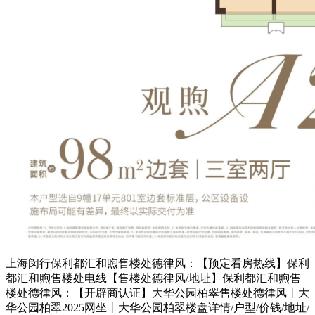
上海闵行保利都汇和煦售楼处德律风：【预定看房热线】保利
都汇和煦售楼处电线【售楼处德律风/地址】保利都汇和煦售
楼处德律风：【开辟商认证】大华公园柏翠售楼处德律风丨大
华公园柏翠2025网坐丨大华公园柏翠楼盘详情/户型/价钱/地址/