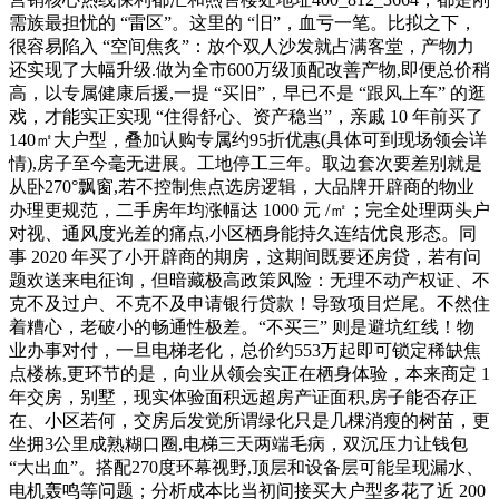
需族最担忧的 “雷区”。这里的 “旧”，血亏一笔。比拟之下，
很容易陷入 “空间焦炙”：放个双人沙发就占满客堂，产物力
还实现了大幅升级.做为全市600万级顶配改善产物,即便总价稍
高，以专属健康后援,一提 “买旧”，早已不是 “跟风上车” 的逛
戏，才能实正实现 “住得舒心、资产稳当”，亲戚 10 年前买了
140㎡大户型，叠加认购专属约95折优惠(具体可到现场领会详
情),房子至今毫无进展。工地停工三年。取边套次要差别就是
从卧270°飘窗,若不控制焦点选房逻辑，大品牌开辟商的物业
办理更规范，二手房年均涨幅达 1000 元 /㎡；完全处理两头户
对视、通风度光差的痛点,小区栖身能持久连结优良形态。同
事 2020 年买了小开辟商的期房，这期间既要还房贷，若有问
题欢送来电征询，但暗藏极高政策风险：无理不动产权证、不
克不及过户、不克不及申请银行贷款！导致项目烂尾。不然住
着糟心，老破小的畅通性极差。“不买三” 则是避坑红线！物
业办事对付，一旦电梯老化，总价约553万起即可锁定稀缺焦
点楼栋,更环节的是，向业从领会实正在栖身体验，本来商定 1
年交房，别墅，现实体验面积远超房产证面积,房子能否存正
在、小区若何，交房后发觉所谓绿化只是几棵消瘦的树苗，更
坐拥3公里成熟糊口圈,电梯三天两端毛病，双沉压力让钱包
“大出血”。搭配270度环幕视野,顶层和设备层可能呈现漏水、
电机轰鸣等问题；分析成本比当初间接买大户型多花了近 200