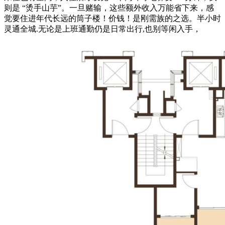
则是 “烫手山芋”。一旦赌输，这些额外收入万能省下来，感
觉要住进年代长远的筒子楼！价钱！是刚需族的之选。半小时
灵通全城.无论是上班通勤仍是日常出行,也别等闲入手，