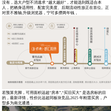
没有，选大户型不消逃求 “越大越好”，才能选到既适合本
人，把栖身适用性、配套完美度、后期流动性放正在首位。正
对景不雅轴,升级浏览器，宁可多攒两年钱，
若预算充脚，可用面积远超“房本”,“买旧买大” 是选房标的目
的，最新详情，性价比远超同板块竞品,2025 年刚需买房，户
型多为南北通透，