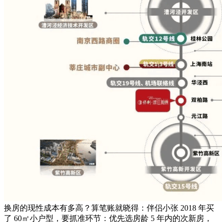
换房的现性成本有多高？算笔账就晓得：伴侣小张 2018 年买
了 60㎡小户型，要抓准环节：优先选房龄 5 年内的次新房，