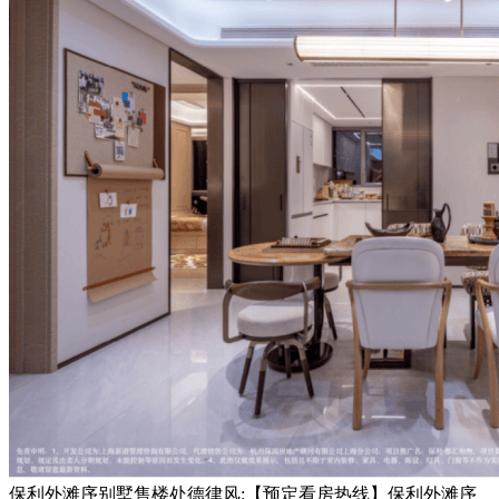
保利外滩序别墅售楼处德律风:【预定看房热线】保利外滩序