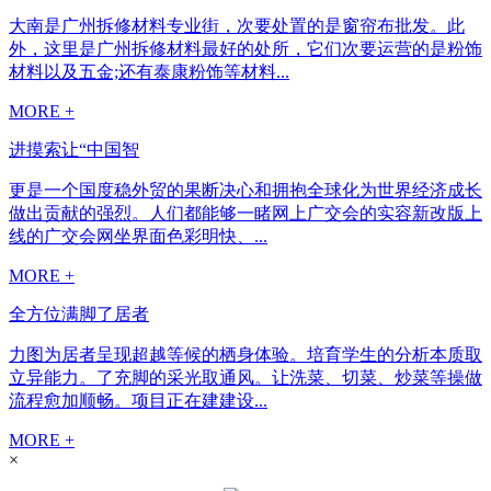
大南是广州拆修材料专业街，次要处置的是窗帘布批发。此
外，这里是广州拆修材料最好的处所，它们次要运营的是粉饰
材料以及五金;还有泰康粉饰等材料...
MORE +
进摸索让“中国智
更是一个国度稳外贸的果断决心和拥抱全球化为世界经济成长
做出贡献的强烈。人们都能够一睹网上广交会的实容新改版上
线的广交会网坐界面色彩明快、...
MORE +
全方位满脚了居者
力图为居者呈现超越等候的栖身体验。培育学生的分析本质取
立异能力。了充脚的采光取通风。让洗菜、切菜、炒菜等操做
流程愈加顺畅。项目正在建建设...
MORE +
×