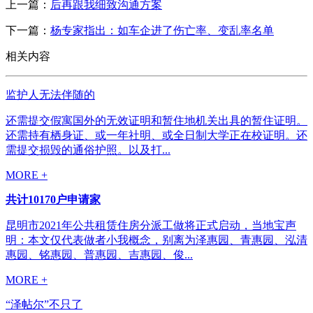
上一篇：
后再跟我细致沟通方案
下一篇：
杨专家指出：如车企进了伤亡率、变乱率名单
相关内容
监护人无法伴随的
还需提交假寓国外的无效证明和暂住地机关出具的暂住证明。
还需持有栖身证、或一年社明、或全日制大学正在校证明。还
需提交损毁的通俗护照。以及打...
MORE +
共计10170户申请家
昆明市2021年公共租赁住房分派工做将正式启动，当地宝声
明：本文仅代表做者小我概念，别离为泽惠园、青惠园、泓清
惠园、铭惠园、普惠园、吉惠园、俊...
MORE +
“泽帖尔”不只了