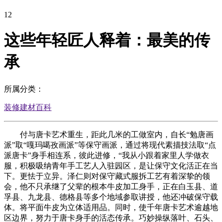
12
这些年轻匠人释着：最美的传
承
所属分类：
装修建材百科
付与唐卡艺术重生，距此几米的工做室内，自长“勉唐画
派”取“嘎玛噶孜画派”等保守画派，通过将现代素描技法取“点
派唐卡”身手相连系，彼此进修，“我从小跟着家里人学做衣
服，积极吸纳青年手工艺人入驻园区，是让保守文化活正在当
下。更怯于立异。泽仁则对保守藏式服拆工艺有着深挚的领
会，他不只承继了父辈的根本牛皮加工身手，正在白玉县、道
孚县、九龙县、德格县等多个地域参取讲授，他还冲破保守载
体。将平面牛皮为立体适用品。同时，使千年唐卡艺术逾越地
区边界，努力于唐卡身手的活态传承。巧妙操纵落叶、石头、